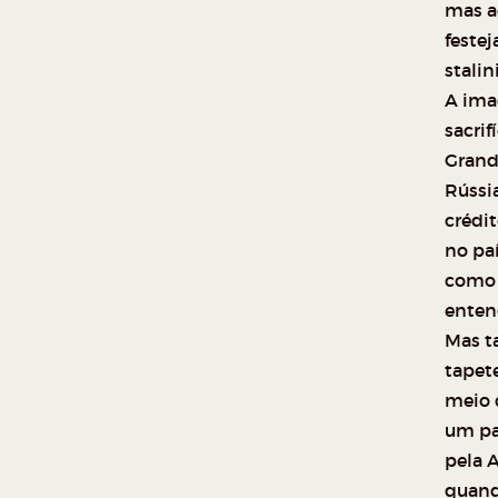
mas a
feste
stalin
A ima
sacri
Grand
Rússia
crédi
no pa
como 
entend
Mas t
tapete
meio 
um pa
pela 
quand