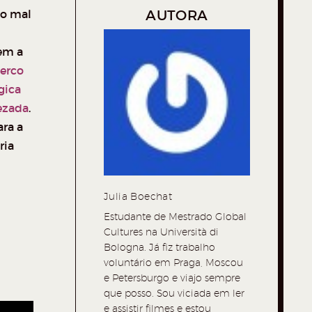
 o mal
AUTORA
em a
cerco
gica
rezada
.
ara a
ria
Julia Boechat
Estudante de Mestrado Global
Cultures na Università di
Bologna. Já fiz trabalho
voluntário em Praga, Moscou
e Petersburgo e viajo sempre
que posso. Sou viciada em ler
e assistir filmes e estou