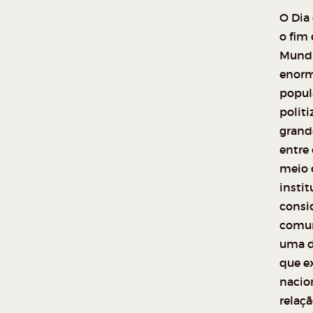
O Dia
o fim
Mundi
enorm
popul
politi
grand
entre 
meio d
instit
consi
comun
uma dé
que e
nacio
relaç