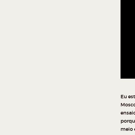
Eu es
Mosco
ensaio
porqu
meio 