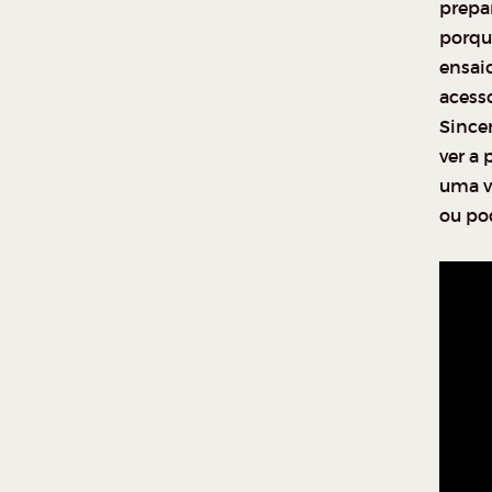
prepa
porqu
ensai
acess
Sincer
ver a 
uma v
ou po