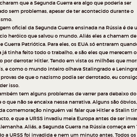
charam que a Segunda Guerra era algo que poderia ser
jado sem problemas, apesar de ter acontecido durante o
ismo.
gem oficial da Segunda Guerra ensinada na Rússia é de
fício heróico que salvou o mundo. Aliás eles a chamam de
e Guerra Patriótica. Para eles, os EUA só entraram quand
 já tinha feito todo o trabalho, e são eles que merecem o
to por derrotar Hitler. Tendo em vista os milhões que mo
ís, e como o mundo inteiro olhava Stalingrado e Leningr
provas de que o nazismo podia ser derrotado, eu consig
er isso.
ambém tem alguns problemas de varrer para debaixo do
 o que não se encaixa nessa narrativa. Alguns são óbvios
da comemoração ninguém vai falar que Hitler e Stalin t
cto, e que a URSS invadiu meia Europa antes de ser inva
Alemanha. Aliás, a Segunda Guerra na Rússia começa em 1
o a URSS foi invadida e nem um minuto antes. Todos os