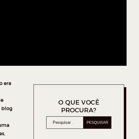
o era
de
O QUE VOCÊ
 blog
PROCURA?
 uma
s,