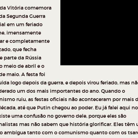
 da Vitória comemora
 da Segunda Guerra
al em um feriado
e, imensamente
ar e completamente
zado, que fecha
e parte da Rússia
o meio de abril e o
e maio. A festa foi
uída logo depois da guerra, e depois virou feriado, mas nã
derado um dos mais importantes do ano. Quando o
ismo ruiu, as festas oficiais não aconteceram por mais 
cada, até que Putin chegou ao poder. Eu já falei aqui no
xiste uma confusão no governo dele, porque eles são
nalistas mas não sabem que história glorificar. Eles têm
ão ambígua tanto com o comunismo quanto com os tsare