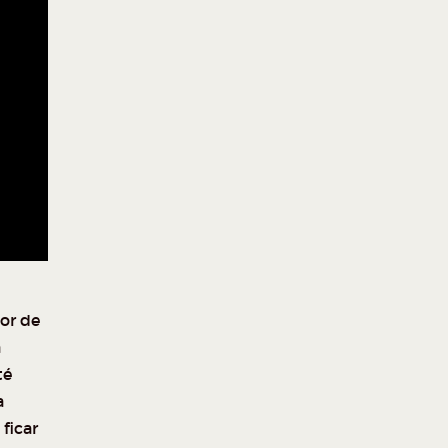
or de
a
té
a
ficar