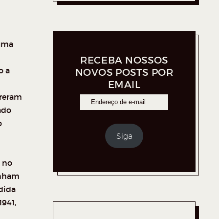
 uma
RECEBA NOSSOS
o a
NOVOS POSTS POR
EMAIL
rreram
ado
o
Siga
, no
inham
dida
941,