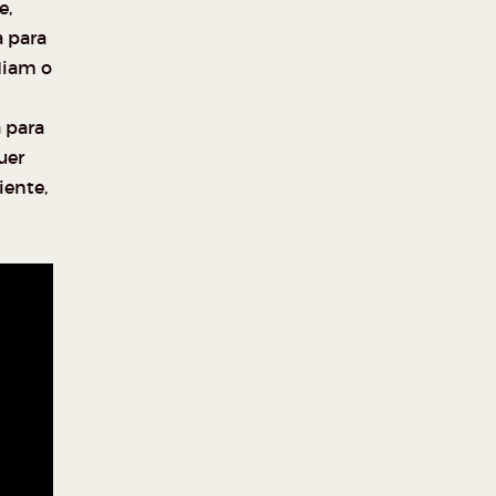
e,
 para
diam o
a para
uer
iente,