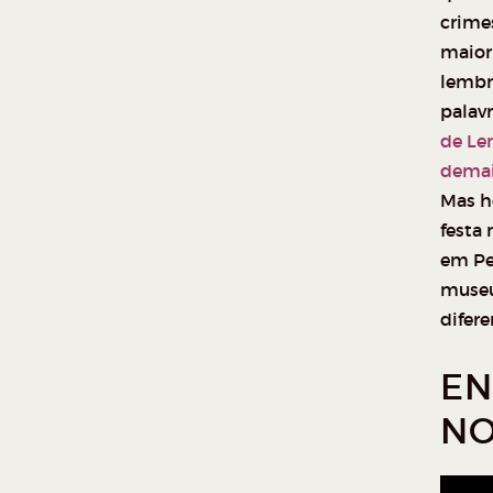
crimes
maior 
lembr
palavr
de Le
demais
Mas ho
festa 
em Pe
museu
difere
EN
NO