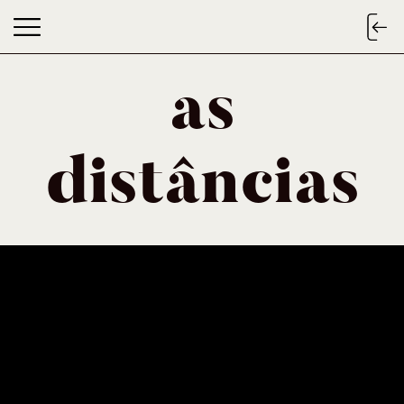
as
as distâncias
distâncias