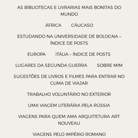
e
m
e
n
AS BIBLIOTECAS E LIVRARIAS MAIS BONITAS DO
m
n
m
o
MUNDO
n
o
n
v
ÁFRICA
CÁUCASO
o
v
o
a
ESTUDANDO NA UNIVERSIDADE DE BOLOGNA –
v
a
v
j
ÍNDICE DE POSTS
a
j
a
a
EUROPA
ITÁLIA – ÍNDICE DE POSTS
j
a
j
n
a
n
LUGARES DA SEGUNDA GUERRA
a
e
SOBRE MIM
n
e
n
l
SUGESTÕES DE LIVROS E FILMES PARA ENTRAR NO
e
l
e
a
CLIMA DE VIAJAR
l
a
l
)
TRABALHO VOLUNTÁRIO NO EXTERIOR
a
)
a
UMA VIAGEM LITERÁRIA PELA RÚSSIA
)
)
VIAGENS PARA QUEM AMA ARQUITETURA ART
NOUVEAU
VIAGENS PELO IMPÉRIO ROMANO