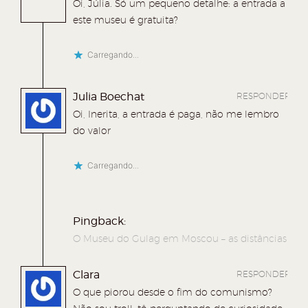
v
a
v
j
Oi, Júlia. Só um pequeno detalhe: a entrada a
a
j
a
a
este museu é gratuita?
j
a
j
n
Carregando...
a
n
a
e
n
e
n
l
Julia Boechat
RESPONDER
e
l
e
a
Oi, Inerita, a entrada é paga, não me lembro
l
a
l
)
do valor
a
)
a
)
)
Carregando...
Pingback:
O Museu do Gulag em Moscou – as distâncias
Clara
RESPONDER
O que piorou desde o fim do comunismo?