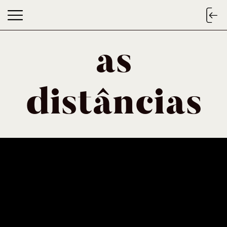
as
as distâncias
distâncias