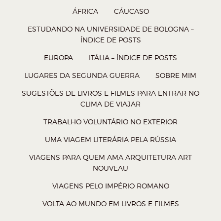
ÁFRICA
CÁUCASO
p
(
k
a
(
a
(
b
ESTUDANDO NA UNIVERSIDADE DE BOLOGNA –
ÍNDICE DE POSTS
a
b
a
r
b
r
b
e
EUROPA
ITÁLIA – ÍNDICE DE POSTS
r
e
r
e
LUGARES DA SEGUNDA GUERRA
SOBRE MIM
e
e
e
m
SUGESTÕES DE LIVROS E FILMES PARA ENTRAR NO
e
m
e
n
CLIMA DE VIAJAR
m
n
m
o
TRABALHO VOLUNTÁRIO NO EXTERIOR
n
o
n
v
UMA VIAGEM LITERÁRIA PELA RÚSSIA
o
v
o
a
v
a
v
j
VIAGENS PARA QUEM AMA ARQUITETURA ART
NOUVEAU
a
j
a
a
j
a
j
n
VIAGENS PELO IMPÉRIO ROMANO
a
n
a
e
VOLTA AO MUNDO EM LIVROS E FILMES
n
e
n
l