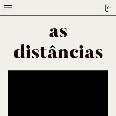
as
as distâncias
distâncias