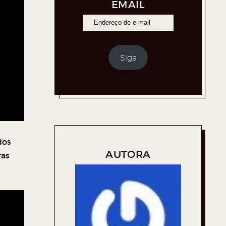
EMAIL
Siga
dos
AUTORA
ras