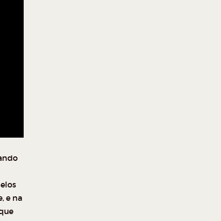
rando
elos
, e na
 que