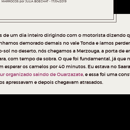
MARROCOS
por
JULIA BOECHAT
17/04/2019
s de um dia inteiro dirigindo com o motorista dizendo 
ínhamos demorado demais no vale Tonda e íamos perder
o-sol no deserto, nós chegamos a Merzouga, a porta de e
ara, com tempo de sobra. O que foi fundamental, já que 
am esperar os camelos por 40 minutos. Eu estava no Saar
ur organizado saindo de Ouarzazate
, e essa foi uma cons
nos apressavam e depois chegavam atrasados.