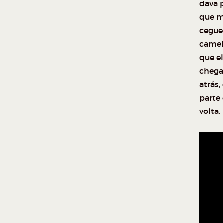
dava p
que m
ceguei
camel
que e
chega
atrás,
parte 
volta.