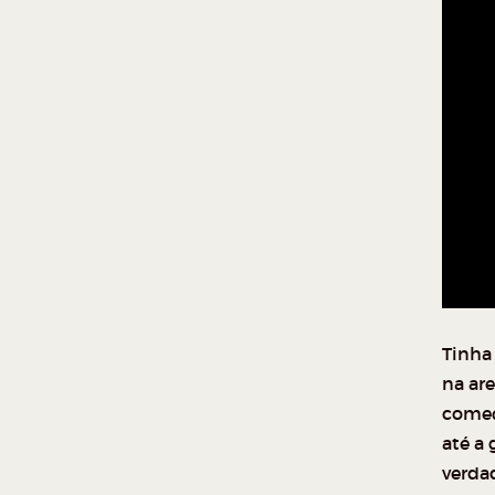
Tinha
na are
começ
até a 
verda