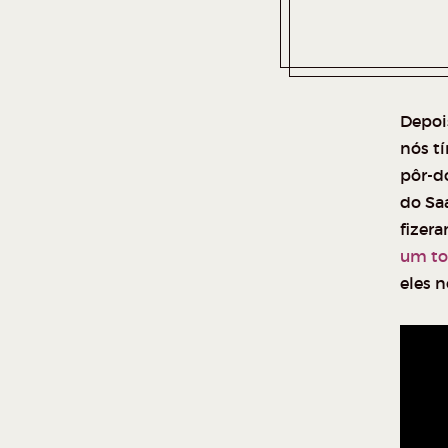
Depoi
nós t
pôr-d
do Sa
fizer
um to
eles 