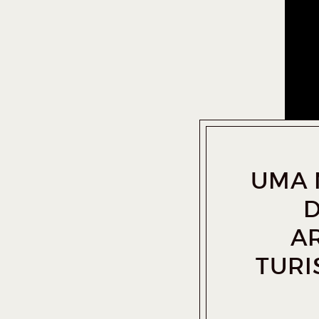
UMA 
D
A
TURI