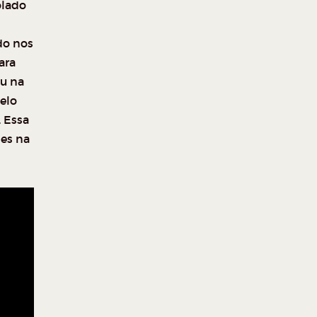
olado
do nos
ara
eu na
elo
. Essa
les na