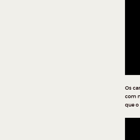
Os ca
com n
que o 