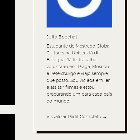
Julia Boechat
Estudante de Mestrado Global
Cultures na Università di
Bologna. Já fiz trabalho
voluntário em Praga, Moscou
e Petersburgo e viajo sempre
que posso. Sou viciada em ler
e assistir filmes e estou
procurando um para cada país
do mundo.
Visualizar Perfil Completo →