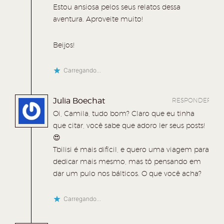
W
T
F
P
Estou ansiosa pelos seus relatos dessa
h
w
a
o
aventura. Aproveite muito!
a
i
c
c
t
t
e
k
Beijos!
s
t
b
e
Carregando...
A
e
o
t
p
r
o
(
Julia Boechat
RESPONDER
p
(
k
a
Oi, Camila, tudo bom? Claro que eu tinha
(
a
(
b
que citar, você sabe que adoro ler seus posts!
a
b
a
r
😍
b
r
b
e
Tbilisi é mais difícil, e quero uma viagem para
r
e
r
e
dedicar mais mesmo, mas tô pensando em
dar um pulo nos bálticos. O que você acha?
e
e
e
m
e
m
e
n
Carregando...
m
n
m
o
n
o
n
v