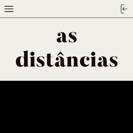
as
as distâncias
distâncias