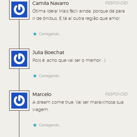
Camila Navarro
RESPONDER
o
v
o
a
Ótima ideia! Mais fácil ainda, porque dá para
v
a
v
j
ir de ônibus. E tá aí outra região que amo!
a
j
a
a
j
a
j
n
Carregando...
a
n
a
e
n
e
n
l
Julia Boechat
e
l
e
a
Pois é, acho que vai ser o melhor ; )
l
a
l
)
Carregando...
a
)
a
)
)
Marcelo
RESPONDER
A dream come true. Vai ser maravilhosa sua
viagem.
Carregando...