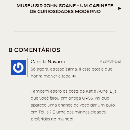
R
a
a
a
a
MUSEU SIR JOHN SOANE – UM GABINETE
(
DE CURIOSIDADES MODERNO
A
c
c
c
c
B
R
o
o
o
o
E
E
m
m
m
m
M
N
p
p
p
p
O
V
a
a
a
a
A
8 COMENTÁRIOS
J
r
r
r
r
A
N
Camila Navarro
RESPONDER
t
t
t
t
E
L
Só agora, atrasadíssima, li esse post e que
i
i
i
i
A
honra me ver citada! =)
)
l
l
l
l
h
h
h
h
Também adoro os posts da Katie Aune. E já
a
a
a
a
que você falou em antiga URSS, vai que
aparece uma chance de você dar um pulo
r
r
r
r
em Tbilisi? É uma das minhas cidades
n
n
n
n
preferidas no mundo!
o
o
o
o