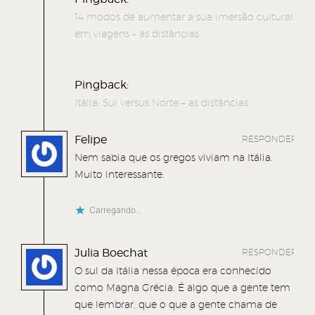
a
a
a
a
14 modos de aumentar a sua imersão cultural
r
r
r
r
em viagens – as distâncias
n
n
n
n
o
o
o
o
W
T
F
P
Pingback:
h
w
a
o
Itália: Sul versus Norte – as distâncias
a
i
c
c
Felipe
RESPONDER
t
t
e
k
Nem sabia que os gregos viviam na Itália.
s
t
b
e
Muito interessante.
A
e
o
t
p
r
o
(
Carregando...
p
(
k
a
(
a
(
b
Julia Boechat
RESPONDER
a
b
a
r
O sul da Itália nessa época era conhecido
b
r
b
e
como Magna Grécia. É algo que a gente tem
que lembrar, que o que a gente chama de
r
e
r
e