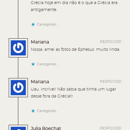
Grécia hoje em dia não é o que a Grécia era
e
e
e
m
antigamente.
e
m
e
n
m
n
m
o
Carregando...
n
o
n
v
o
v
o
a
Mariana
RESPONDER
v
a
v
j
Nossa, amei as fotos de Ephesus, muito linda.
a
j
a
a
j
a
j
n
Carregando...
a
n
a
e
n
e
n
l
Mariana
RESPONDER
e
l
e
a
Uau, incrível! Não sabia que tinha um lugar
desse fora da Grécia!!!
l
a
l
)
a
)
a
Carregando...
)
)
Julia Boechat
RESPONDER