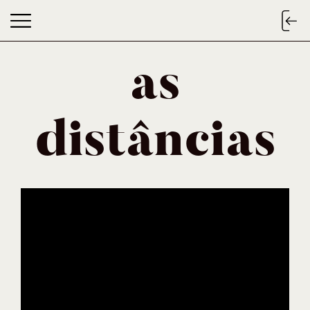
as
as distâncias
distâncias