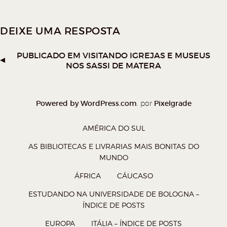
a
a
a
a
r
r
r
r
DEIXE UMA RESPOSTA
n
n
n
n
o
o
o
o
PUBLICADO EM
VISITANDO IGREJAS E MUSEUS
W
T
F
P
NOS SASSI DE MATERA
h
w
a
o
a
i
c
c
t
t
e
k
Powered by WordPress.com
Pixelgrade
. por
s
t
b
e
AMÉRICA DO SUL
A
e
o
t
AS BIBLIOTECAS E LIVRARIAS MAIS BONITAS DO
p
r
o
(
MUNDO
p
(
k
a
ÁFRICA
CÁUCASO
(
a
(
b
a
b
a
r
ESTUDANDO NA UNIVERSIDADE DE BOLOGNA –
ÍNDICE DE POSTS
b
r
b
e
r
e
r
e
EUROPA
ITÁLIA – ÍNDICE DE POSTS