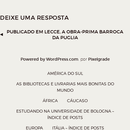
a
a
a
a
r
r
r
r
DEIXE UMA RESPOSTA
n
n
n
n
o
o
o
o
PUBLICADO EM
LECCE, A OBRA-PRIMA BARROCA
W
T
F
P
DA PUGLIA
h
w
a
o
a
i
c
c
t
t
e
k
Powered by WordPress.com
Pixelgrade
. por
s
t
b
e
AMÉRICA DO SUL
A
e
o
t
AS BIBLIOTECAS E LIVRARIAS MAIS BONITAS DO
p
r
o
(
MUNDO
p
(
k
a
ÁFRICA
CÁUCASO
(
a
(
b
a
b
a
r
ESTUDANDO NA UNIVERSIDADE DE BOLOGNA –
ÍNDICE DE POSTS
b
r
b
e
r
e
r
e
EUROPA
ITÁLIA – ÍNDICE DE POSTS