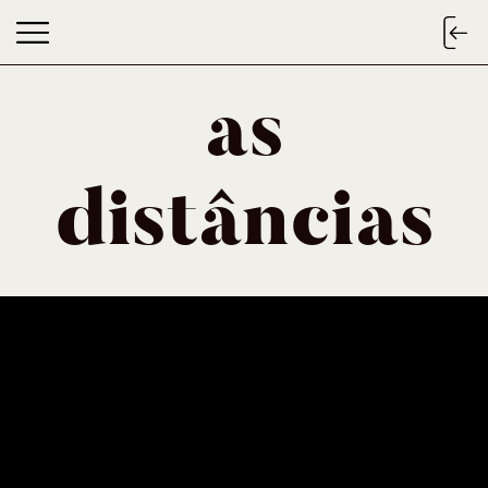
as
as distâncias
distâncias