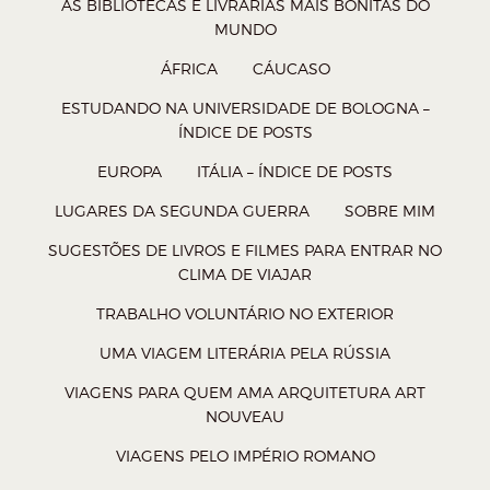
AS BIBLIOTECAS E LIVRARIAS MAIS BONITAS DO
s
t
b
e
MUNDO
A
e
o
t
ÁFRICA
CÁUCASO
p
r
o
(
ESTUDANDO NA UNIVERSIDADE DE BOLOGNA –
p
(
k
a
ÍNDICE DE POSTS
(
a
(
b
EUROPA
ITÁLIA – ÍNDICE DE POSTS
a
b
a
r
b
r
b
e
LUGARES DA SEGUNDA GUERRA
SOBRE MIM
r
e
r
e
SUGESTÕES DE LIVROS E FILMES PARA ENTRAR NO
e
e
e
m
CLIMA DE VIAJAR
e
m
e
n
TRABALHO VOLUNTÁRIO NO EXTERIOR
m
n
m
o
UMA VIAGEM LITERÁRIA PELA RÚSSIA
n
o
n
v
VIAGENS PARA QUEM AMA ARQUITETURA ART
o
v
o
a
NOUVEAU
v
a
v
j
VIAGENS PELO IMPÉRIO ROMANO
a
j
a
a