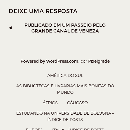
n
n
n
n
DEIXE UMA RESPOSTA
o
o
o
o
W
T
F
P
PUBLICADO EM
UM PASSEIO PELO
GRANDE CANAL DE VENEZA
h
w
a
o
a
i
c
c
t
t
e
k
s
t
b
e
Powered by WordPress.com
Pixelgrade
. por
A
e
o
t
p
r
o
(
AMÉRICA DO SUL
p
(
k
a
AS BIBLIOTECAS E LIVRARIAS MAIS BONITAS DO
(
a
(
b
MUNDO
a
b
a
r
ÁFRICA
CÁUCASO
b
r
b
e
ESTUDANDO NA UNIVERSIDADE DE BOLOGNA –
r
e
r
e
ÍNDICE DE POSTS
e
e
e
m
EUROPA
ITÁLIA – ÍNDICE DE POSTS