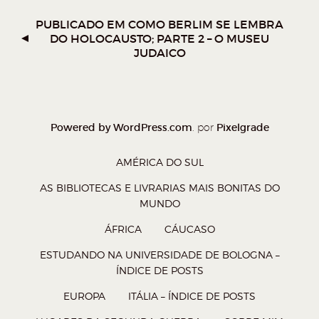
o
o
o
o
W
T
F
P
PUBLICADO EM
COMO BERLIM SE LEMBRA
DO HOLOCAUSTO; PARTE 2 – O MUSEU
h
w
a
o
JUDAICO
a
i
c
c
t
t
e
k
s
t
b
e
A
e
o
t
Powered by WordPress.com
Pixelgrade
. por
p
r
o
(
AMÉRICA DO SUL
p
(
k
a
(
a
(
b
AS BIBLIOTECAS E LIVRARIAS MAIS BONITAS DO
MUNDO
a
b
a
r
b
r
b
e
ÁFRICA
CÁUCASO
r
e
r
e
ESTUDANDO NA UNIVERSIDADE DE BOLOGNA –
e
e
e
m
ÍNDICE DE POSTS
e
m
e
n
EUROPA
ITÁLIA – ÍNDICE DE POSTS
m
n
m
o