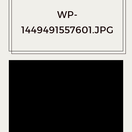
WP-
1449491557601.JPG