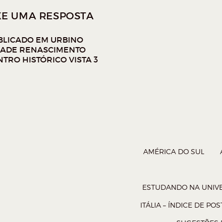
R
(
A
XE UMA RESPOSTA
o
B
m
R
E
BLICADO EM
URBINO
p
E
M
DADE RENASCIMENTO
N
NTRO HISTÓRICO VISTA 3
O
V
A
J
A
N
E
L
h
A
)
AMÉRICA DO SUL
n
o
P
ESTUDANDO NA UNIVE
o
ITÁLIA – ÍNDICE DE POS