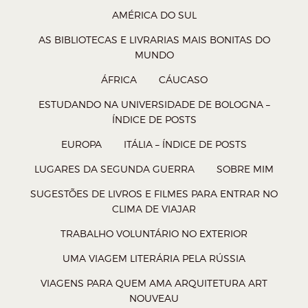
l
l
l
l
AMÉRICA DO SUL
h
h
h
h
AS BIBLIOTECAS E LIVRARIAS MAIS BONITAS DO
a
a
a
a
MUNDO
r
r
r
r
ÁFRICA
CÁUCASO
n
n
n
n
ESTUDANDO NA UNIVERSIDADE DE BOLOGNA –
o
o
o
o
ÍNDICE DE POSTS
W
T
F
P
EUROPA
ITÁLIA – ÍNDICE DE POSTS
h
w
a
o
a
i
c
c
LUGARES DA SEGUNDA GUERRA
SOBRE MIM
t
t
e
k
SUGESTÕES DE LIVROS E FILMES PARA ENTRAR NO
s
t
b
e
CLIMA DE VIAJAR
A
e
o
t
TRABALHO VOLUNTÁRIO NO EXTERIOR
p
r
o
(
UMA VIAGEM LITERÁRIA PELA RÚSSIA
p
(
k
a
VIAGENS PARA QUEM AMA ARQUITETURA ART
(
a
(
b
NOUVEAU
a
b
a
r