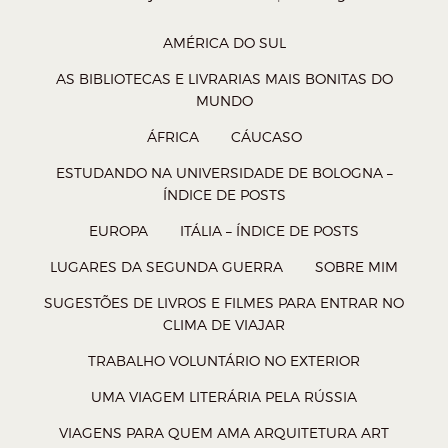
i
i
i
i
A
)
l
l
l
l
AMÉRICA DO SUL
h
h
h
h
AS BIBLIOTECAS E LIVRARIAS MAIS BONITAS DO
a
a
a
a
MUNDO
r
r
r
r
ÁFRICA
CÁUCASO
n
n
n
n
ESTUDANDO NA UNIVERSIDADE DE BOLOGNA –
o
o
o
o
ÍNDICE DE POSTS
W
T
F
P
EUROPA
ITÁLIA – ÍNDICE DE POSTS
h
w
a
o
a
i
c
c
LUGARES DA SEGUNDA GUERRA
SOBRE MIM
t
t
e
k
SUGESTÕES DE LIVROS E FILMES PARA ENTRAR NO
s
t
b
e
CLIMA DE VIAJAR
A
e
o
t
TRABALHO VOLUNTÁRIO NO EXTERIOR
p
r
o
(
UMA VIAGEM LITERÁRIA PELA RÚSSIA
p
(
k
a
VIAGENS PARA QUEM AMA ARQUITETURA ART
(
a
(
b