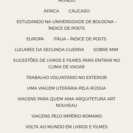
MUNDO
h
h
h
h
ÁFRICA
CÁUCASO
a
a
a
a
ESTUDANDO NA UNIVERSIDADE DE BOLOGNA –
r
r
r
r
ÍNDICE DE POSTS
n
n
n
n
EUROPA
ITÁLIA – ÍNDICE DE POSTS
o
o
o
o
LUGARES DA SEGUNDA GUERRA
SOBRE MIM
W
T
F
P
h
w
a
o
SUGESTÕES DE LIVROS E FILMES PARA ENTRAR NO
CLIMA DE VIAJAR
a
i
c
c
t
t
e
k
TRABALHO VOLUNTÁRIO NO EXTERIOR
s
t
b
e
UMA VIAGEM LITERÁRIA PELA RÚSSIA
A
e
o
t
VIAGENS PARA QUEM AMA ARQUITETURA ART
p
r
o
(
NOUVEAU
p
(
k
a
VIAGENS PELO IMPÉRIO ROMANO
(
a
(
b
VOLTA AO MUNDO EM LIVROS E FILMES
a
b
a
r