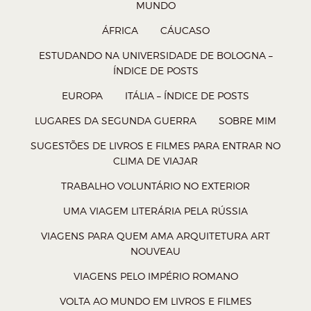
MUNDO
a
a
a
a
ÁFRICA
CÁUCASO
r
r
r
r
n
n
n
n
ESTUDANDO NA UNIVERSIDADE DE BOLOGNA –
ÍNDICE DE POSTS
o
o
o
o
W
T
F
P
EUROPA
ITÁLIA – ÍNDICE DE POSTS
h
w
a
o
LUGARES DA SEGUNDA GUERRA
SOBRE MIM
a
i
c
c
SUGESTÕES DE LIVROS E FILMES PARA ENTRAR NO
t
t
e
k
CLIMA DE VIAJAR
s
t
b
e
TRABALHO VOLUNTÁRIO NO EXTERIOR
A
e
o
t
UMA VIAGEM LITERÁRIA PELA RÚSSIA
p
r
o
(
p
(
k
a
VIAGENS PARA QUEM AMA ARQUITETURA ART
NOUVEAU
(
a
(
b
a
b
a
r
VIAGENS PELO IMPÉRIO ROMANO
b
r
b
e
VOLTA AO MUNDO EM LIVROS E FILMES