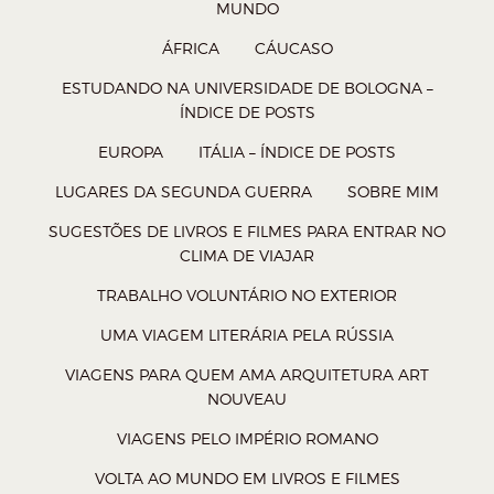
MUNDO
a
a
a
a
ÁFRICA
CÁUCASO
r
r
r
r
n
n
n
n
ESTUDANDO NA UNIVERSIDADE DE BOLOGNA –
ÍNDICE DE POSTS
o
o
o
o
W
T
F
P
EUROPA
ITÁLIA – ÍNDICE DE POSTS
h
w
a
o
LUGARES DA SEGUNDA GUERRA
SOBRE MIM
a
i
c
c
SUGESTÕES DE LIVROS E FILMES PARA ENTRAR NO
t
t
e
k
CLIMA DE VIAJAR
s
t
b
e
TRABALHO VOLUNTÁRIO NO EXTERIOR
A
e
o
t
UMA VIAGEM LITERÁRIA PELA RÚSSIA
p
r
o
(
p
(
k
a
VIAGENS PARA QUEM AMA ARQUITETURA ART
NOUVEAU
(
a
(
b
a
b
a
r
VIAGENS PELO IMPÉRIO ROMANO
b
r
b
e
VOLTA AO MUNDO EM LIVROS E FILMES