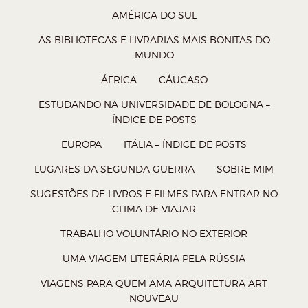
l
l
l
l
AMÉRICA DO SUL
h
h
h
h
AS BIBLIOTECAS E LIVRARIAS MAIS BONITAS DO
a
a
a
a
MUNDO
r
r
r
r
ÁFRICA
CÁUCASO
n
n
n
n
ESTUDANDO NA UNIVERSIDADE DE BOLOGNA –
o
o
o
o
ÍNDICE DE POSTS
W
T
F
P
EUROPA
ITÁLIA – ÍNDICE DE POSTS
h
w
a
o
a
i
c
c
LUGARES DA SEGUNDA GUERRA
SOBRE MIM
t
t
e
k
SUGESTÕES DE LIVROS E FILMES PARA ENTRAR NO
s
t
b
e
CLIMA DE VIAJAR
A
e
o
t
TRABALHO VOLUNTÁRIO NO EXTERIOR
p
r
o
(
UMA VIAGEM LITERÁRIA PELA RÚSSIA
p
(
k
a
VIAGENS PARA QUEM AMA ARQUITETURA ART
(
a
(
b
NOUVEAU
a
b
a
r