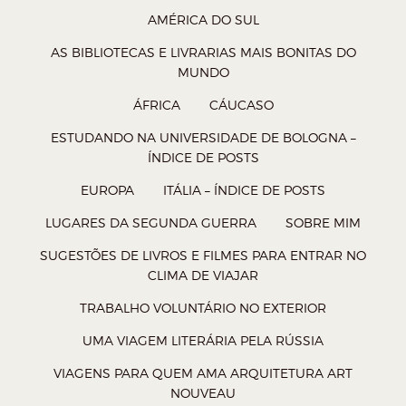
l
l
l
l
AMÉRICA DO SUL
h
h
h
h
AS BIBLIOTECAS E LIVRARIAS MAIS BONITAS DO
a
a
a
a
MUNDO
r
r
r
r
ÁFRICA
CÁUCASO
n
n
n
n
ESTUDANDO NA UNIVERSIDADE DE BOLOGNA –
o
o
o
o
ÍNDICE DE POSTS
W
T
F
P
EUROPA
ITÁLIA – ÍNDICE DE POSTS
h
w
a
o
a
i
c
c
LUGARES DA SEGUNDA GUERRA
SOBRE MIM
t
t
e
k
SUGESTÕES DE LIVROS E FILMES PARA ENTRAR NO
s
t
b
e
CLIMA DE VIAJAR
A
e
o
t
TRABALHO VOLUNTÁRIO NO EXTERIOR
p
r
o
(
UMA VIAGEM LITERÁRIA PELA RÚSSIA
p
(
k
a
VIAGENS PARA QUEM AMA ARQUITETURA ART
(
a
(
b
NOUVEAU
a
b
a
r