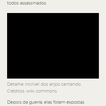
todos assassinados.
Detalhe incrível dos anjos cantando.
Créditos: wiki commons
Depois da guerra, elas foram expostas