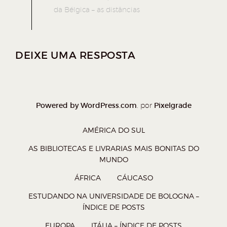
)
l
l
l
l
da Bélgica – as distâncias
h
h
h
h
a
a
a
a
r
r
r
r
DEIXE UMA RESPOSTA
n
n
n
n
o
o
o
o
W
T
F
P
Powered by WordPress.com
Pixelgrade
. por
h
w
a
o
a
i
c
c
AMÉRICA DO SUL
t
t
e
k
AS BIBLIOTECAS E LIVRARIAS MAIS BONITAS DO
s
t
b
e
MUNDO
A
e
o
t
ÁFRICA
CÁUCASO
p
r
o
(
ESTUDANDO NA UNIVERSIDADE DE BOLOGNA –
p
(
k
a
ÍNDICE DE POSTS
(
a
(
b
EUROPA
ITÁLIA – ÍNDICE DE POSTS