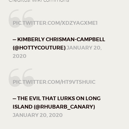
PIC.TWITTER.COM/XDZYAGXME1
— KIMBERLY CHRISMAN-CAMPBELL
(@HOTTYCOUTURE)
JANUARY 20,
2020
PIC.TWITTER.COM/HT9VT5HUIC
— THE EVIL THAT LURKS ON LONG
ISLAND (@RHUBARB_CANARY)
JANUARY 20, 2020