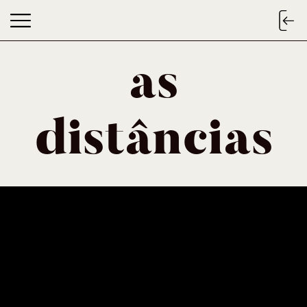
as
as distâncias
distâncias