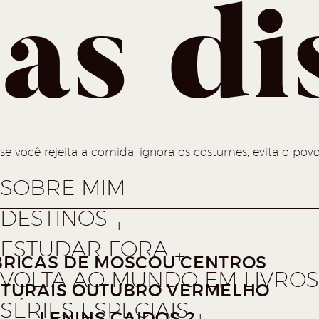
as di
se você rejeita a comida, ignora os costumes, evita o povo
SOBRE MIM
DESTINOS
ESTUDAR FORA
BRICAS DE MOSCOU CENTROS
VOLTA AO MUNDO EM LIVROS 
LTURAIS OUTUBRO VERMELHO
SÉRIES ESPECIAIS
LENINS CAIDOS 2