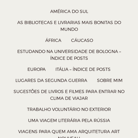
o
o
o
o
W
T
F
P
AMÉRICA DO SUL
h
w
a
o
AS BIBLIOTECAS E LIVRARIAS MAIS BONITAS DO
a
i
c
c
MUNDO
t
t
e
k
ÁFRICA
CÁUCASO
s
t
b
e
ESTUDANDO NA UNIVERSIDADE DE BOLOGNA –
A
e
o
t
ÍNDICE DE POSTS
p
r
o
(
EUROPA
ITÁLIA – ÍNDICE DE POSTS
p
(
k
a
(
a
(
b
LUGARES DA SEGUNDA GUERRA
SOBRE MIM
a
b
a
r
SUGESTÕES DE LIVROS E FILMES PARA ENTRAR NO
b
r
b
e
CLIMA DE VIAJAR
r
e
r
e
TRABALHO VOLUNTÁRIO NO EXTERIOR
e
e
e
m
UMA VIAGEM LITERÁRIA PELA RÚSSIA
e
m
e
n
VIAGENS PARA QUEM AMA ARQUITETURA ART
m
n
m
o