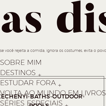
as di
se você rejeita a comida, ignora os costumes, evita o povo
SOBRE MIM
DESTINOS
ESTUDAR FORA
VOLTA AO MUNDO EM LIVROS 
ZECHENYI-BATHS-OUTDOOR-
SÉRIES ESPECIAIS
POOLS