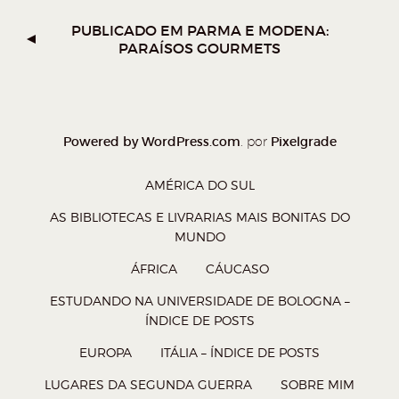
o
o
o
o
W
T
F
P
PUBLICADO EM
PARMA E MODENA:
PARAÍSOS GOURMETS
h
w
a
o
a
i
c
c
t
t
e
k
s
t
b
e
Powered by WordPress.com
Pixelgrade
. por
A
e
o
t
p
r
o
(
AMÉRICA DO SUL
p
(
k
a
AS BIBLIOTECAS E LIVRARIAS MAIS BONITAS DO
(
a
(
b
MUNDO
a
b
a
r
ÁFRICA
CÁUCASO
b
r
b
e
ESTUDANDO NA UNIVERSIDADE DE BOLOGNA –
r
e
r
e
ÍNDICE DE POSTS
e
e
e
m
EUROPA
ITÁLIA – ÍNDICE DE POSTS
e
m
e
n
LUGARES DA SEGUNDA GUERRA
SOBRE MIM
m
n
m
o