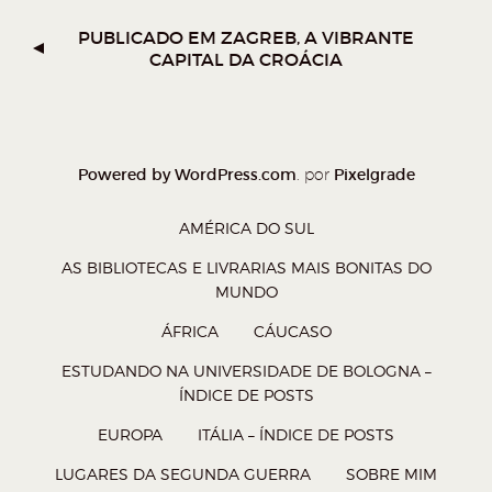
o
o
o
o
W
T
F
P
PUBLICADO EM
ZAGREB, A VIBRANTE
CAPITAL DA CROÁCIA
h
w
a
o
a
i
c
c
t
t
e
k
s
t
b
e
Powered by WordPress.com
Pixelgrade
. por
A
e
o
t
p
r
o
(
AMÉRICA DO SUL
p
(
k
a
AS BIBLIOTECAS E LIVRARIAS MAIS BONITAS DO
(
a
(
b
MUNDO
a
b
a
r
ÁFRICA
CÁUCASO
b
r
b
e
ESTUDANDO NA UNIVERSIDADE DE BOLOGNA –
r
e
r
e
ÍNDICE DE POSTS
e
e
e
m
EUROPA
ITÁLIA – ÍNDICE DE POSTS
e
m
e
n
LUGARES DA SEGUNDA GUERRA
SOBRE MIM
m
n
m
o