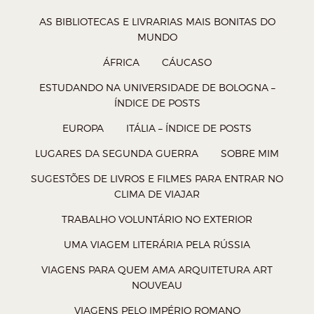
W
T
F
P
AS BIBLIOTECAS E LIVRARIAS MAIS BONITAS DO
h
w
a
o
MUNDO
a
i
c
c
ÁFRICA
CÁUCASO
t
t
e
k
ESTUDANDO NA UNIVERSIDADE DE BOLOGNA –
s
t
b
e
ÍNDICE DE POSTS
A
e
o
t
EUROPA
ITÁLIA – ÍNDICE DE POSTS
p
r
o
(
p
(
k
a
LUGARES DA SEGUNDA GUERRA
SOBRE MIM
(
a
(
b
SUGESTÕES DE LIVROS E FILMES PARA ENTRAR NO
a
b
a
r
CLIMA DE VIAJAR
b
r
b
e
TRABALHO VOLUNTÁRIO NO EXTERIOR
r
e
r
e
UMA VIAGEM LITERÁRIA PELA RÚSSIA
e
e
e
m
VIAGENS PARA QUEM AMA ARQUITETURA ART
e
m
e
n
NOUVEAU
m
n
m
o
VIAGENS PELO IMPÉRIO ROMANO