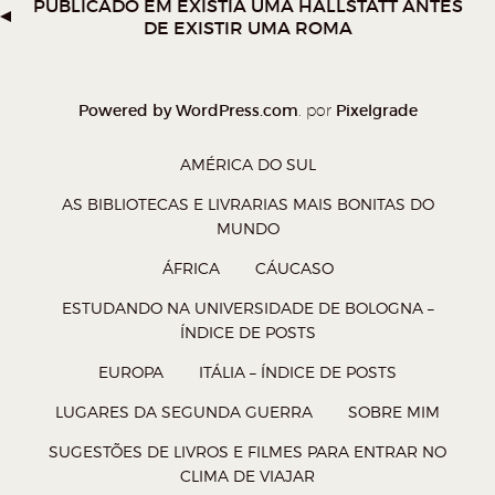
PUBLICADO EM
EXISTIA UMA HALLSTATT ANTES
W
T
F
P
DE EXISTIR UMA ROMA
h
w
a
o
a
i
c
c
t
t
e
k
Powered by WordPress.com
Pixelgrade
. por
s
t
b
e
AMÉRICA DO SUL
A
e
o
t
AS BIBLIOTECAS E LIVRARIAS MAIS BONITAS DO
p
r
o
(
MUNDO
p
(
k
a
ÁFRICA
CÁUCASO
(
a
(
b
a
b
a
r
ESTUDANDO NA UNIVERSIDADE DE BOLOGNA –
ÍNDICE DE POSTS
b
r
b
e
r
e
r
e
EUROPA
ITÁLIA – ÍNDICE DE POSTS
e
e
e
m
LUGARES DA SEGUNDA GUERRA
SOBRE MIM
e
m
e
n
SUGESTÕES DE LIVROS E FILMES PARA ENTRAR NO
m
n
m
o
CLIMA DE VIAJAR