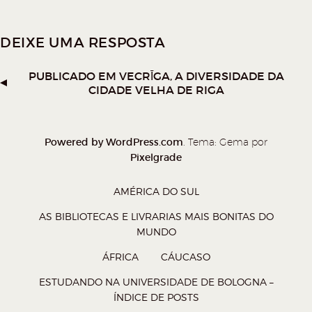
a
a
a
a
r
r
r
r
DEIXE UMA RESPOSTA
n
n
n
n
o
o
o
o
PUBLICADO EM
VECRĪGA, A DIVERSIDADE DA
W
T
F
P
CIDADE VELHA DE RIGA
h
w
a
o
a
i
c
c
t
t
e
k
Powered by WordPress.com
. Tema: Gema por
Pixelgrade
s
t
b
e
A
e
o
t
AMÉRICA DO SUL
p
r
o
(
AS BIBLIOTECAS E LIVRARIAS MAIS BONITAS DO
p
(
k
a
MUNDO
(
a
(
b
ÁFRICA
CÁUCASO
a
b
a
r
ESTUDANDO NA UNIVERSIDADE DE BOLOGNA –
b
r
b
e
ÍNDICE DE POSTS
r
e
r
e