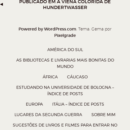
PUBLICADO EM
A VIENA COLORIDA DE
W
T
F
P
HUNDERTWASSER
h
w
a
o
a
i
c
c
t
t
e
k
Powered by WordPress.com
. Tema: Gema por
Pixelgrade
s
t
b
e
A
e
o
t
AMÉRICA DO SUL
p
r
o
(
AS BIBLIOTECAS E LIVRARIAS MAIS BONITAS DO
p
(
k
a
MUNDO
(
a
(
b
ÁFRICA
CÁUCASO
a
b
a
r
ESTUDANDO NA UNIVERSIDADE DE BOLOGNA –
b
r
b
e
ÍNDICE DE POSTS
r
e
r
e
EUROPA
ITÁLIA – ÍNDICE DE POSTS
e
e
e
m
e
m
e
n
LUGARES DA SEGUNDA GUERRA
SOBRE MIM
m
n
m
o
SUGESTÕES DE LIVROS E FILMES PARA ENTRAR NO