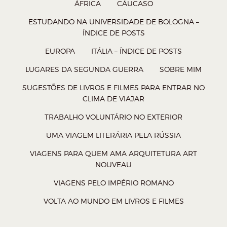
a
a
a
a
ÁFRICA
CÁUCASO
r
r
r
r
ESTUDANDO NA UNIVERSIDADE DE BOLOGNA –
n
n
n
n
ÍNDICE DE POSTS
o
o
o
o
EUROPA
ITÁLIA – ÍNDICE DE POSTS
W
T
F
P
LUGARES DA SEGUNDA GUERRA
SOBRE MIM
h
w
a
o
SUGESTÕES DE LIVROS E FILMES PARA ENTRAR NO
a
i
c
c
CLIMA DE VIAJAR
t
t
e
k
TRABALHO VOLUNTÁRIO NO EXTERIOR
s
t
b
e
A
e
o
t
UMA VIAGEM LITERÁRIA PELA RÚSSIA
p
r
o
(
VIAGENS PARA QUEM AMA ARQUITETURA ART
p
(
k
a
NOUVEAU
(
a
(
b
VIAGENS PELO IMPÉRIO ROMANO
a
b
a
r
VOLTA AO MUNDO EM LIVROS E FILMES
b
r
b
e
r
e
r
e