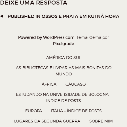
DEIXE UMA RESPOSTA
n
n
n
n
o
o
o
o
PUBLISHED IN
OSSOS E PRATA EM KUTNÁ HORA
W
T
F
P
h
w
a
o
a
i
c
c
Powered by WordPress.com
. Tema: Gema por
t
t
e
k
Pixelgrade
s
t
b
e
AMÉRICA DO SUL
A
e
o
t
p
r
o
(
AS BIBLIOTECAS E LIVRARIAS MAIS BONITAS DO
MUNDO
p
(
k
a
(
a
(
b
ÁFRICA
CÁUCASO
a
b
a
r
ESTUDANDO NA UNIVERSIDADE DE BOLOGNA –
b
r
b
e
ÍNDICE DE POSTS
r
e
r
e
EUROPA
ITÁLIA – ÍNDICE DE POSTS
e
e
e
m
LUGARES DA SEGUNDA GUERRA
SOBRE MIM
e
m
e
n